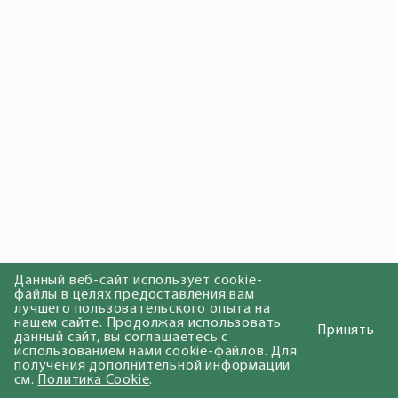
Данный веб-сайт использует cookie-
файлы в целях предоставления вам
лучшего пользовательского опыта на
нашем сайте. Продолжая использовать
Принять
данный сайт, вы соглашаетесь с
использованием нами cookie-файлов. Для
получения дополнительной информации
см.
Политика Cookie
.