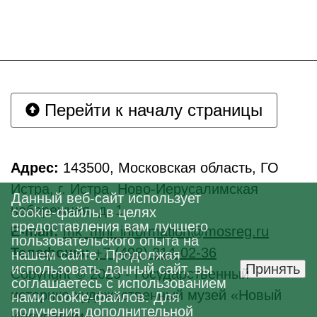
Перейти к началу страницы
Адрес:
143500, Московская область, ГО
Истра, г. Истра, Ново-Иерусалимская
Данный веб-сайт использует
набережная, д. 1
cookie-файлы в целях
предоставления вам лучшего
E-mail:
mk_mni_information@mosreg.ru
пользовательского опыта на
Телефоны:
+7 (498) 314-02-36
нашем сайте. Продолжая
использовать данный сайт, вы
Принять
Copyright © 2025 - Государственный
соглашаетесь с использованием
историко-художественный музей «Новый
нами cookie-файлов. Для
получения дополнительной
Иерусалим»