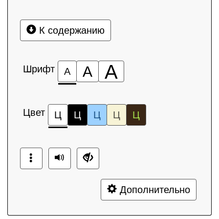
К содержанию
А
Шрифт
А
А
Цвет
Ц
Ц
Ц
Ц
Ц
Дополнительно