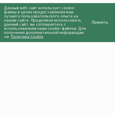
Данный веб-сайт использует cookie-
файлы в целях предоставления вам
лучшего пользовательского опыта на
нашем сайте. Продолжая использовать
Принять
данный сайт, вы соглашаетесь с
использованием нами cookie-файлов. Для
получения дополнительной информации
см.
Политика Cookie
.