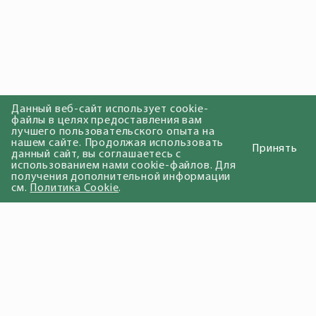
Данный веб-сайт использует cookie-
файлы в целях предоставления вам
лучшего пользовательского опыта на
нашем сайте. Продолжая использовать
Принять
данный сайт, вы соглашаетесь с
использованием нами cookie-файлов. Для
получения дополнительной информации
см.
Политика Cookie
.