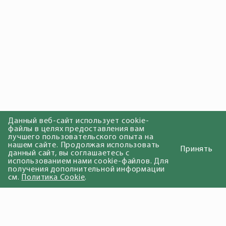
Данный веб-сайт использует cookie-
файлы в целях предоставления вам
лучшего пользовательского опыта на
нашем сайте. Продолжая использовать
Принять
данный сайт, вы соглашаетесь с
использованием нами cookie-файлов. Для
получения дополнительной информации
см.
Политика Cookie
.