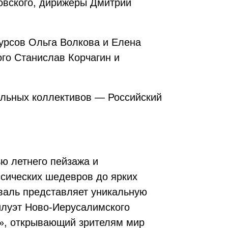
овского, дирижёры Дмитрий
урсов Ольга Волкова и Елена
ого Станислав Корчагин и
альных коллективов — Российский
ью летнего пейзажа и
сических шедевров до ярких
иваль представляет уникальную
илуэт Ново-Иерусалимского
м», открывающий зрителям мир