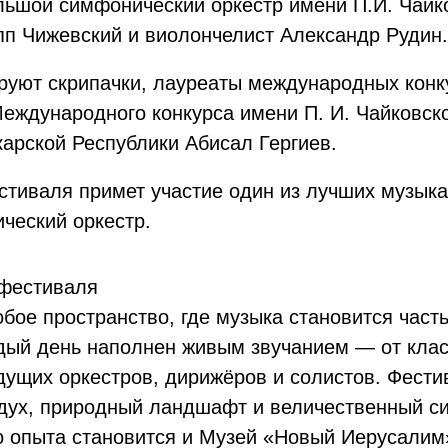
льшой симфонический оркестр имени П.И. Чайк
п Чижевский и виолончелист Александр Рудин.
руют скрипачки, лауреаты международных конк
Международного конкурса имени П. И. Чайковск
арской Республики Абисал Гергиев.
стиваля примет участие один из лучших музык
еский оркестр.
 фестиваля
обое пространство, где музыка становится част
дый день наполнен живым звучанием — от клас
дущих оркестров, дирижёров и солистов. Фест
дух, природный ландшафт и величественный с
о опыта становится и Музей «Новый Иерусали