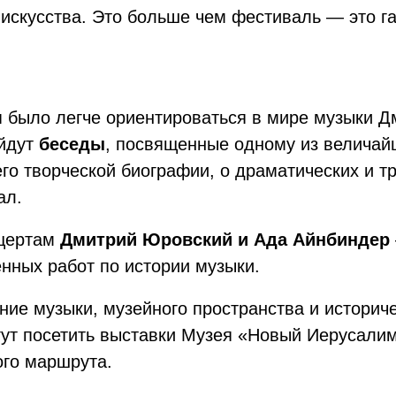
искусства. Это больше чем фестиваль — это га
я было легче ориентироваться в мире музыки 
ойдут
беседы
, посвященные одному из величай
его творческой биографии, о драматических и т
ал.
нцертам
Дмитрий Юровский и Ада Айнбиндер
нных работ по истории музыки.
ие музыки, музейного пространства и историч
гут посетить выставки Музея «Новый Иерусали
ого маршрута.