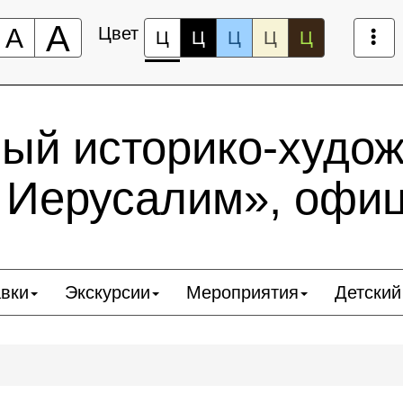
А
А
Цвет
Ц
Ц
Ц
Ц
Ц
ный историко-худо
 Иерусалим», офи
вки
Экскурсии
Мероприятия
Детский