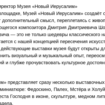
директор Музея «Новый Иерусалим»
площадке, Музей «Новый Иерусалим» создаёт о
т дополнительный смысл, переплетаясь с живоп
ающегося композитора Дмитрия Дмитриевича Шос
ича — это не только шедевры классического на
тается с нашей концепцией пересечения искусс
 действующие выставки музея будут открыты дл
нить визуальный и музыкальный опыт, переосм
ий и глубже прочувствовать культурное достоя
» представляет сразу несколько выставочных 
 миниатюре: Федоскино, Палех, Мстёра и Холуй
ста Господня в иконе, скульптуре, медном лит
здела.