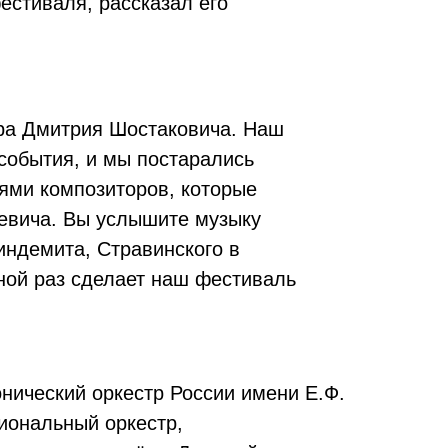
естиваля, рассказал его
ора Дмитрия Шостаковича. Наш
 события, и мы постарались
ями композиторов, которые
евича. Вы услышите музыку
индемита, Стравинского в
дной раз сделает наш фестиваль
нический оркестр России имени Е.Ф.
иональный оркестр,