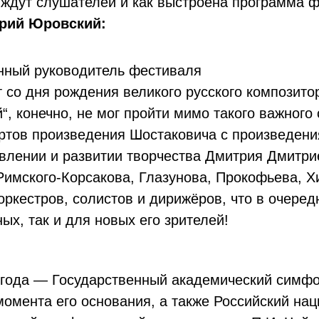
 ждут слушателей и как выстроена программа ф
рий Юровский:
нный руководитель фестиваля
т со дня рождения великого русского композит
“, конечно, не мог пройти мимо такого важного
ртов произведения Шостаковича с произведени
влении и развитии творчества Дмитрия Дмитри
Римского-Корсакова, Глазунова, Прокофьева, Х
оркестров, солистов и дирижёров, что в очере
х, так и для новых его зрителей!
 года — Государственный академический симфо
момента его основания, а также Российский нац