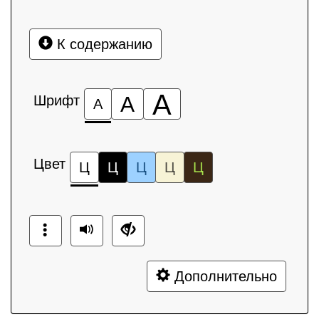
К содержанию
А
Шрифт
А
А
Цвет
Ц
Ц
Ц
Ц
Ц
Дополнительно