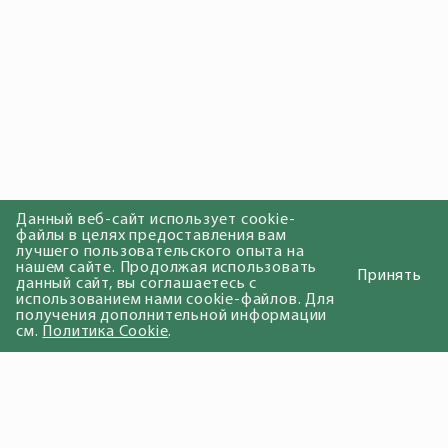
Данный веб-сайт использует cookie-
файлы в целях предоставления вам
лучшего пользовательского опыта на
нашем сайте. Продолжая использовать
Принять
данный сайт, вы соглашаетесь с
использованием нами cookie-файлов. Для
получения дополнительной информации
см.
Политика Cookie
.