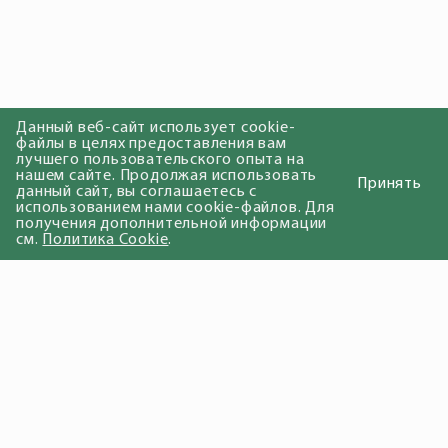
Данный веб-сайт использует cookie-
файлы в целях предоставления вам
лучшего пользовательского опыта на
нашем сайте. Продолжая использовать
Принять
данный сайт, вы соглашаетесь с
использованием нами cookie-файлов. Для
получения дополнительной информации
см.
Политика Cookie
.