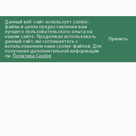
Данный веб-сайт использует cookie-
файлы в целях предоставления вам
лучшего пользовательского опыта на
нашем сайте. Продолжая использовать
Принять
данный сайт, вы соглашаетесь с
использованием нами cookie-файлов. Для
получения дополнительной информации
см.
Политика Cookie
.