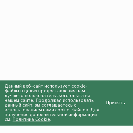
Данный веб-сайт использует cookie-
файлы в целях предоставления вам
лучшего пользовательского опыта на
нашем сайте. Продолжая использовать
Принять
данный сайт, вы соглашаетесь с
использованием нами cookie-файлов. Для
получения дополнительной информации
см.
Политика Cookie
.