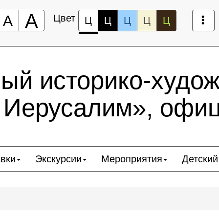
А
А
Цвет
Ц
Ц
Ц
Ц
Ц
ный историко-худо
 Иерусалим», офи
вки
Экскурсии
Мероприятия
Детский