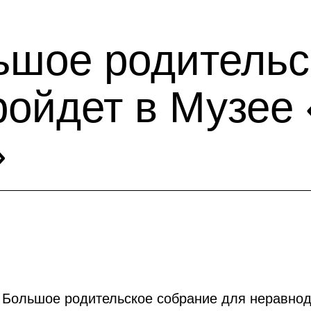
ьшое родительс
ройдет в Музее
»
т Большое родительское собрание для неравно