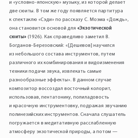
и «условно-японскую» музыку, из которой делает
две сюиты. В том же году появляется партитура
к спектаклю «Сэди» по рассказу С. Моэма «Дождь»,
она становится основой для
«Экзотической
сюиты»
(1926). Как справедливо заметил В.
Богданов-Березовский: «[Дешевов] научился
из небольшого состава инструментов, путем
различного их комбинирования и видоизменения
техники подачи звука, извлекать самые
разнообразные эффекты». В данном случае
композитор воссоздал восточный колорит,
использовав, пентатонику, полиладовость
и красочную инструментовку, подражая звучанию
полинезийских инструментов. Сначала слушатель
погружается в медитативную расслабленную
атмосферу экзотической природы, а потом —