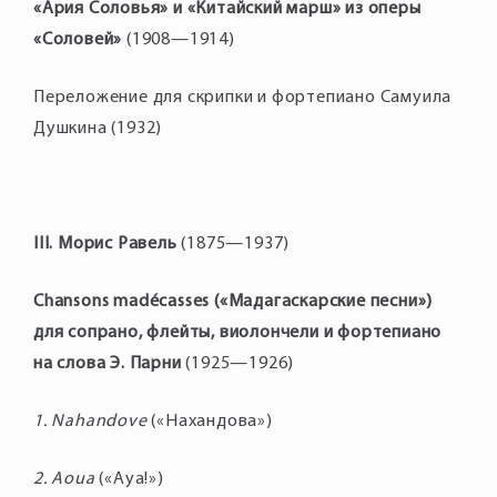
«Ария Соловья» и «Китайский марш» из оперы
«Соловей»
(1908—1914)
Переложение для скрипки и фортепиано Самуила
Душкина (1932)
III. Морис Равель
(1875—1937)
Chansons madécasses («Мадагаскарские песни»)
для сопрано, флейты, виолончели и фортепиано
на слова Э. Парни
(1925—1926)
1. Nahandove
(«Нахандова»)
2. Aoua
(«Ауа!»)