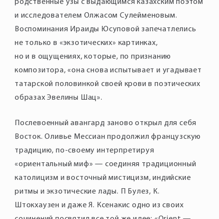
родственные узы с выдающимся казахским поэтом
и исследователем Олжасом Сулейменовым.
Воспоминания Ираиды Юсуповой запечатлелись
не только в «экзотических» картинках,
но и в ощущениях, которые, по признанию
композитора, «она снова испытывает и угадывает
татарской половинкой своей крови в поэтических
образах Эвелины Шац».
Послевоенный авангард заново открыл для себя
Восток. Оливье Мессиан продолжил французскую
традицию, по-своему интерпретируя
«ориентальный миф» — соединяя традиционный
католицизм и восточный мистицизм, индийские
ритмы и экзотические лады. П Булез, К.
Штокхаузен и даже Я. Ксенакис одно из своих