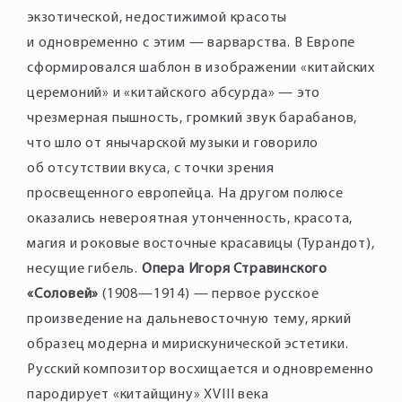
экзотической, недостижимой красоты
и одновременно с этим — варварства. В Европе
сформировался шаблон в изображении «китайских
церемоний» и «китайского абсурда» — это
чрезмерная пышность, громкий звук барабанов,
что шло от янычарской музыки и говорило
об отсутствии вкуса, с точки зрения
просвещенного европейца. На другом полюсе
оказались невероятная утонченность, красота,
магия и роковые восточные красавицы (Турандот),
несущие гибель.
Опера Игоря Стравинского
«Соловей»
(1908—1914) — первое русское
произведение на дальневосточную тему, яркий
образец модерна и мирискунической эстетики.
Русский композитор восхищается и одновременно
пародирует «китайщину» XVIII века