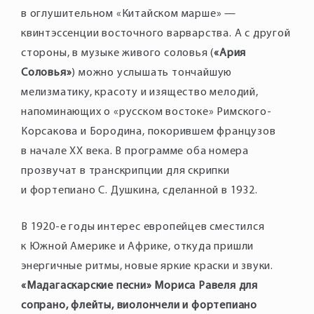
в оглушительном «Китайском марше» —
квинтэссенции восточного варварства. А с другой
стороны, в музыке живого соловья (
«Ария
Соловья»
) можно услышать тончайшую
мелизматику, красоту и изящество мелодий,
напоминающих о «русском востоке» Римского-
Корсакова и Бородина, покорившем французов
в начале XX века. В программе оба номера
прозвучат в транскрипции для скрипки
и фортепиано С. Душкина, сделанной в 1932.
В 1920-е годы интерес европейцев сместился
к Южной Америке и Африке, откуда пришли
энергичные ритмы, новые яркие краски и звуки.
«Мадагаскарские песни» Мориса Равеля для
сопрано, флейты, виолончели и фортепиано