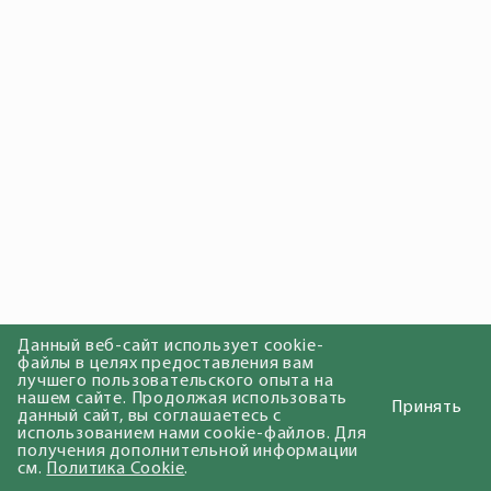
Данный веб-сайт использует cookie-
файлы в целях предоставления вам
лучшего пользовательского опыта на
нашем сайте. Продолжая использовать
Принять
данный сайт, вы соглашаетесь с
использованием нами cookie-файлов. Для
получения дополнительной информации
см.
Политика Cookie
.