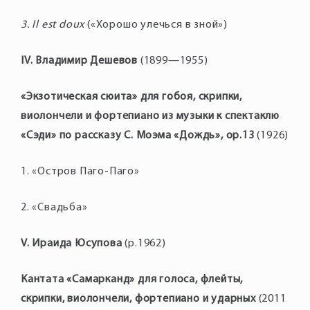
3. Il est doux
(«Хорошо улечься в зной»)
IV. Владимир Дешевов
(1899—1955)
«Экзотическая сюита» для гобоя, скрипки,
виолончели и фортепиано из музыки к спектаклю
«Сэди» по рассказу С. Моэма «Дождь», ор.13
(1926)
1. «Остров Паго-Паго»
2. «Свадьба»
V. Ираида Юсупова
(р.1962)
Кантата «Самарканд» для голоса, флейты,
скрипки, виолончели, фортепиано и ударных
(2011