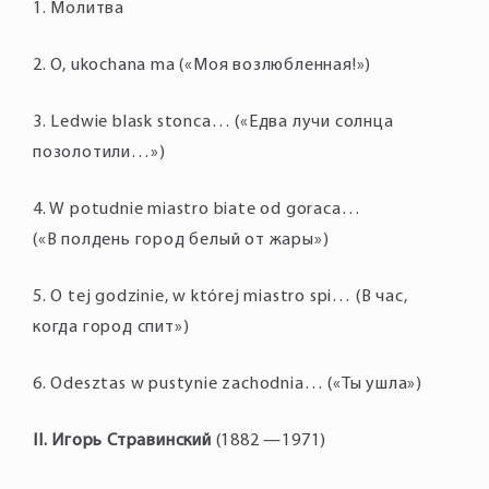
1. Молитва
2. O, ukochana ma («Моя возлюбленная!»)
3. Ledwie blask stonca… («Едва лучи солнца
позолотили…»)
4. W potudnie miastro biate od goraca…
(«В полдень город белый от жары»)
5. O tej godzinie, w ktόrej miastro spi… (В час,
когда город спит»)
6. Odesztas w pustynie zachodnia… («Ты ушла»)
II. Игорь Стравинский
(1882 —1971)