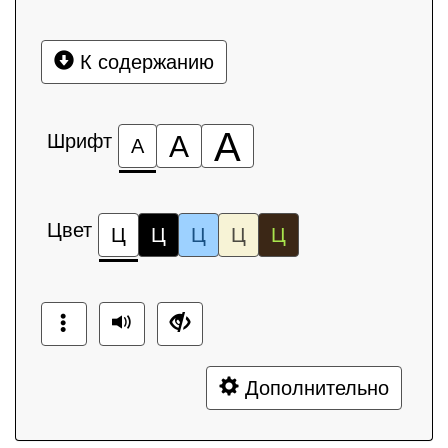
К содержанию
А
Шрифт
А
А
Цвет
Ц
Ц
Ц
Ц
Ц
Дополнительно