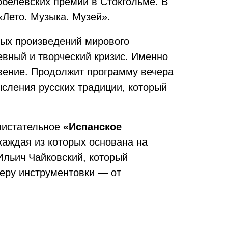
обелевских премий в Стокгольме. В
«Лето. Музыка. Музей».
ых произведений мирового
евный и творческий кризис. Именно
вение. Продолжит программу вечера
сления русских традиции, который
блистательное
«Испанское
каждая из которых основана на
Ильич Чайковский, который
теру инструментовки — от