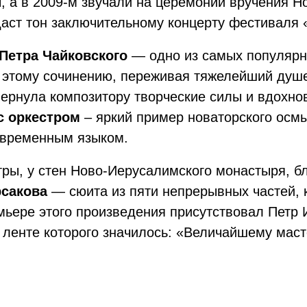
 а в 2009-м звучали на церемонии вручения Н
аст тон заключительному концерту фестиваля 
 Петра Чайковского
— одно из самых популярн
к этому сочинению, переживая тяжелейший душ
ернула композитору творческие силы и вдохно
с оркестром
– яркий пример новаторского осмы
овременным языком.
тры, у стен Ново-Иерусалимского монастыря, 
рсакова
— сюита из пяти непрерывных частей, 
мьере этого произведения присутствовал Петр 
а ленте которого значилось: «Величайшему мас