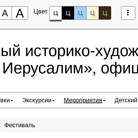
А
А
Цвет
Ц
Ц
Ц
Ц
Ц
ный историко-худо
 Иерусалим», офи
вки
Экскурсии
Мероприятия
Детский
Фестиваль