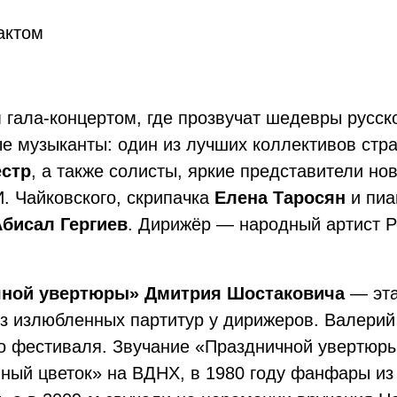
актом
гала-концертом, где прозвучат шедевры русск
 музыканты: один из лучших коллективов стр
стр
, а также солисты, яркие представители но
. Чайковского, скрипачка
Елена Таросян
и пиа
Абисал Гергиев
. Дирижёр — народный артист 
чной увертюры» Дмитрия Шостаковича
— эта
из излюбленных партитур у дирижеров. Валерий
го фестиваля. Звучание «Праздничной увертюр
нный цветок» на ВДНХ, в 1980 году фанфары и