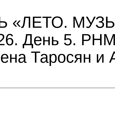
 «ЛЕТО. МУЗЫ
6. День 5. РН
ена Таросян и 