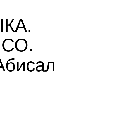
КА.
МСО.
Абисал