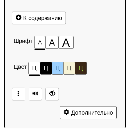
К содержанию
А
Шрифт
А
А
Цвет
Ц
Ц
Ц
Ц
Ц
Дополнительно