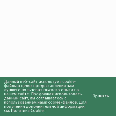
Данный веб-сайт использует cookie-
файлы в целях предоставления вам
лучшего пользовательского опыта на
нашем сайте. Продолжая использовать
Принять
данный сайт, вы соглашаетесь с
использованием нами cookie-файлов. Для
получения дополнительной информации
см.
Политика Cookie
.