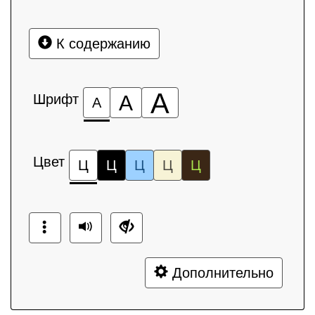
К содержанию
А
Шрифт
А
А
Цвет
Ц
Ц
Ц
Ц
Ц
Дополнительно